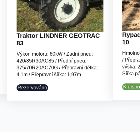
Rypad
Traktor LINDNER GEOTRAC
10
83
Hmotnos
Výkon motoru: 60kW / Zadní pneu:
/ Přepra
420/85R30AC85 / Přední pneu:
výška: 2
375/70R20AC70G / Přepravní délka:
Šířka p
4,1m / Přepravní šířka: 1,97m
K dispo
Rezervováno