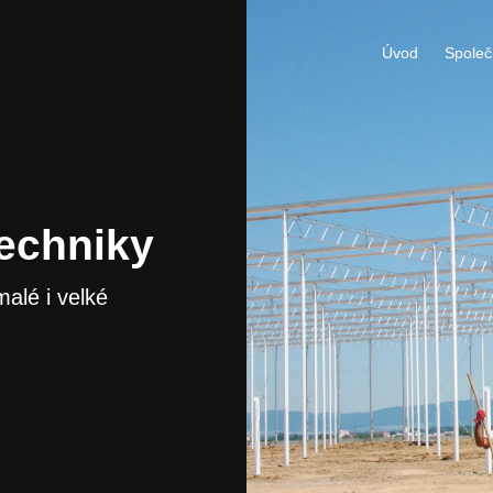
Úvod
Společ
echniky
alé i velké