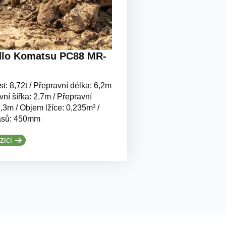
lo Komatsu PC88 MR-
t: 8,72t / Přepravní délka: 6,2m
vní šířka: 2,7m / Přepravní
,3m / Objem lžíce: 0,235m³ /
ásů: 450mm
zici