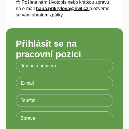
📩 Pošlete nám životopis nebo krátkou zprávu
na e-mail
hana.prikrylova@nwt.cz
a ozveme
se vám obratem zpátky.
Přihlásit se na
pracovní pozici
Jméno
a
příjmení
Email
Telefon
Zpráva