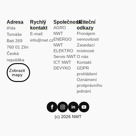
Adresa
Rychlý
Společnosti
Užiteční
kontakt
AGRO
odkazy
třída
NWT
Pronájem
E-mail:
Tomáše
ENERGO
nemovitostí
info@nwt.cz
Bati 269
NWT
Zasedací
760 01 Zlín
ELEKTRO
místnosti
Česká
Servis NWT
O nás
republika
ICT NWT
Kontakt
DEVYKO
GDPR
Zobrazit
prohlášení
mapy
Oznámení
protiprávního
jednání
(c) 2026 NWT